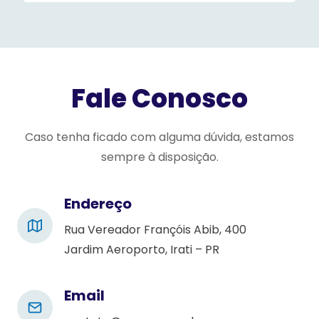
s
e
l
e
Fale Conosco
a
v
e
Caso tenha ficado com alguma dúvida, estamos
t
sempre à disposição.
h
i
Endereço
s
Rua Vereador Françóis Abib, 400
f
Jardim Aeroporto, Irati – PR
i
e
l
Email
d