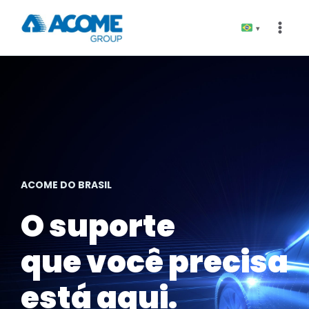
Pular
para
▾
o
Conteúdo
ACOME DO BRASIL
O suporte
que você precisa
está aqui.