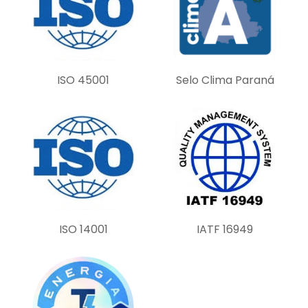
i
e
l
d
ISO 45001
Selo Clima Paraná
e
m
p
t
y
.
ISO 14001
IATF 16949