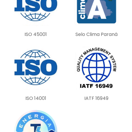
i
e
l
d
ISO 45001
Selo Clima Paraná
e
m
p
t
y
.
ISO 14001
IATF 16949