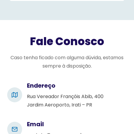
s
e
l
e
Fale Conosco
a
v
e
Caso tenha ficado com alguma dúvida, estamos
t
sempre à disposição.
h
i
Endereço
s
Rua Vereador Françóis Abib, 400
f
Jardim Aeroporto, Irati – PR
i
e
l
Email
d