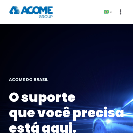
Pular
para
▾
o
Conteúdo
ACOME DO BRASIL
O suporte
que você precisa
está aqui.