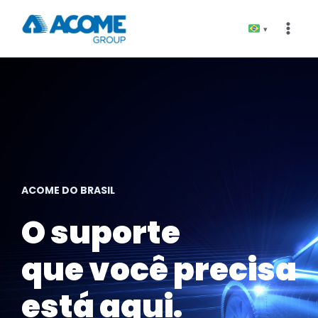
Pular
para
▾
o
Conteúdo
ACOME DO BRASIL
O suporte
que você precisa
está aqui.