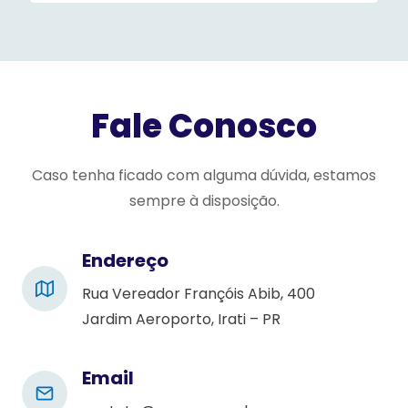
s
e
l
e
Fale Conosco
a
v
e
Caso tenha ficado com alguma dúvida, estamos
t
sempre à disposição.
h
i
Endereço
s
Rua Vereador Françóis Abib, 400
f
Jardim Aeroporto, Irati – PR
i
e
l
Email
d