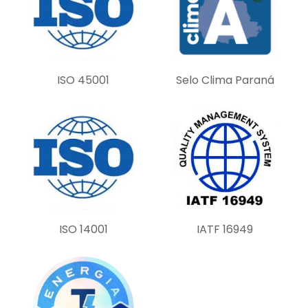
i
e
l
d
ISO 45001
Selo Clima Paraná
e
m
p
t
y
.
ISO 14001
IATF 16949