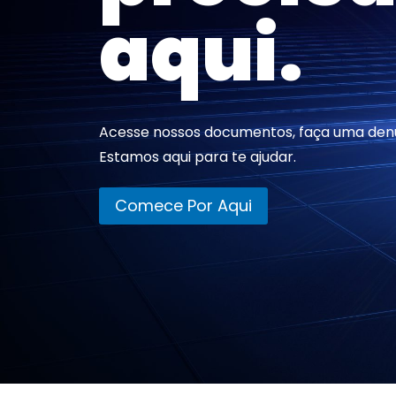
aqui.
Acesse nossos documentos, faça uma denú
Estamos aqui para te ajudar.
Comece Por Aqui