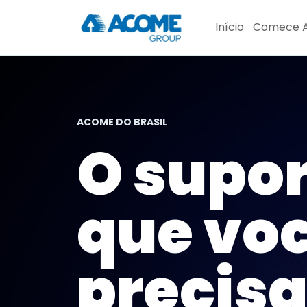
Pular
Início
Comece A
para
o
Conteúdo
ACOME DO BRASIL
O supor
que vo
precisa