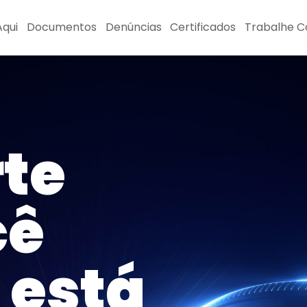
qui
Documentos
Denúncias
Certificados
Trabalhe 
te
cê
 está