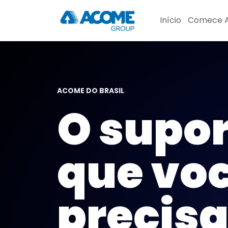
Pular
Início
Comece A
para
o
Conteúdo
ACOME DO BRASIL
O supor
que vo
precisa