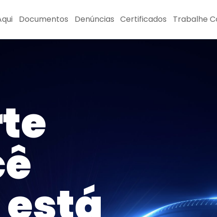
qui
Documentos
Denúncias
Certificados
Trabalhe 
te
cê
 está