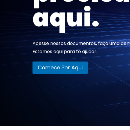
aqui.
Acesse nossos documentos, faça uma denú
Estamos aqui para te ajudar.
Comece Por Aqui