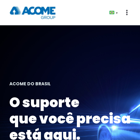
Pular
para
▾
o
Conteúdo
ACOME DO BRASIL
O suporte
que você precisa
está aqui.