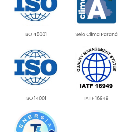
i
e
l
d
ISO 45001
Selo Clima Paraná
e
m
p
t
y
.
ISO 14001
IATF 16949