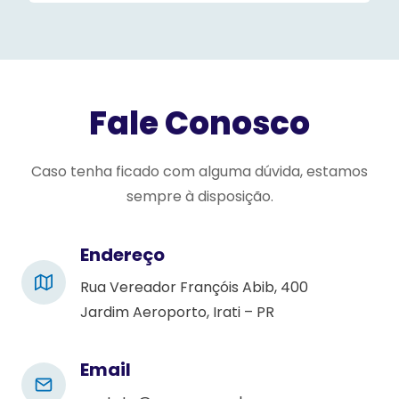
s
e
l
e
Fale Conosco
a
v
e
Caso tenha ficado com alguma dúvida, estamos
t
sempre à disposição.
h
i
Endereço
s
Rua Vereador Françóis Abib, 400
f
Jardim Aeroporto, Irati – PR
i
e
l
Email
d