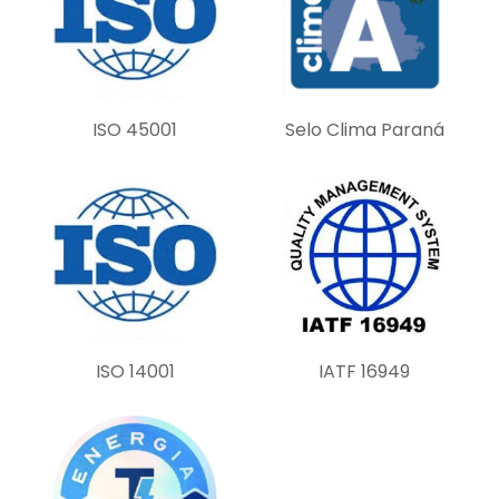
i
e
l
d
ISO 45001
Selo Clima Paraná
e
m
p
t
y
.
ISO 14001
IATF 16949