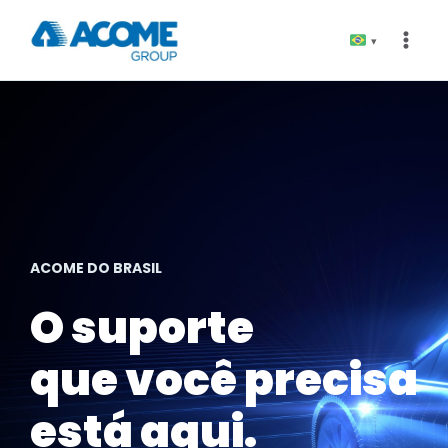
Pular
para
▾
o
Conteúdo
ACOME DO BRASIL
O suporte
que você precisa
está aqui.